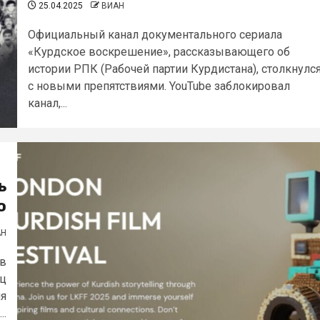
25.04.2025
ВИАН
Официальный канал документального сериала
«Курдское воскрешение», рассказывающего об
истории РПК (Рабочей партии Курдистана), столкнулс
с новыми препятствиями. YouTube заблокировал
канал,...
ь
о
АН
 в
ец
ля
..