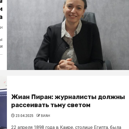
в
и
а
АН
ты
ри
..
Жиан Пиран: журналисты должны
рассеивать тьму светом
23.04.2025
ВИАН
22 апреля 1898 года в Каире, столице Египта, была