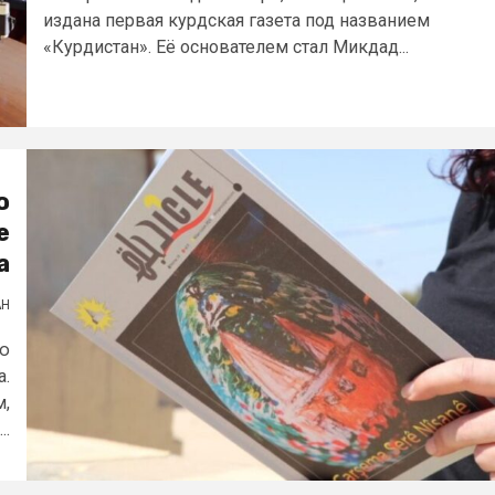
издана первая курдская газета под названием
«Курдистан». Её основателем стал Микдад...
ю
е
а
АН
ою
а.
м,
..