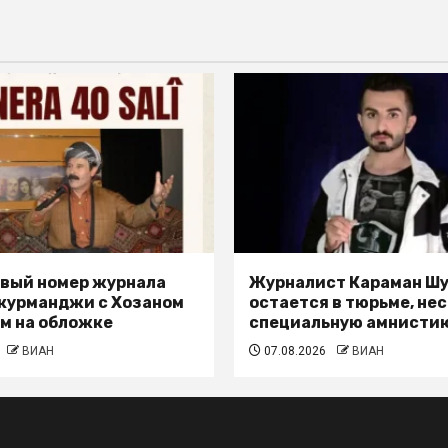
вый номер журнала
Журналист Караман Ш
 курманджи с Хозаном
остается в тюрьме, не
м на обложке
специальную амнисти
ВИАН
07.08.2026
ВИАН