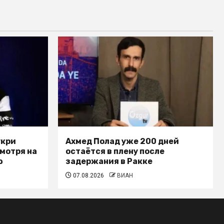
укри
Ахмед Полад уже 200 дней
смотря на
остаётся в плену после
ю
задержания в Ракке
07.08.2026
ВИАН