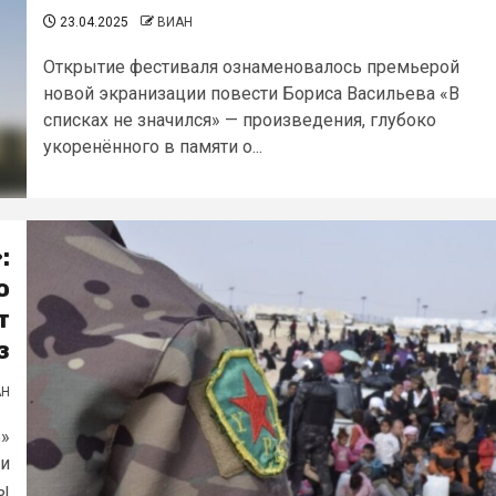
23.04.2025
ВИАН
Открытие фестиваля ознаменовалось премьерой
новой экранизации повести Бориса Васильева «В
списках не значился» — произведения, глубоко
укоренённого в памяти о...
:
ю
т
з
АН
ь»
ми
ны