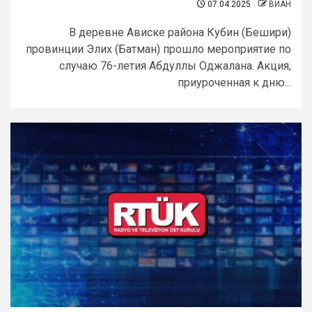
07.04.2025
ВИАН
В деревне Ависке района Кубин (Бешири)
провинции Элих (Батман) прошло мероприятие по
случаю 76-летия Абдуллы Оджалана. Акция,
приуроченная к дню...