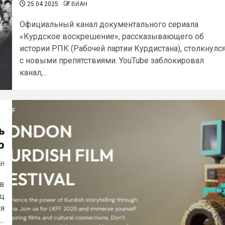
25.04.2025
ВИАН
Официальный канал документального сериала
«Курдское воскрешение», рассказывающего об
истории РПК (Рабочей партии Курдистана), столкнулс
с новыми препятствиями. YouTube заблокировал
канал,...
ь
о
АН
 в
ец
ля
..