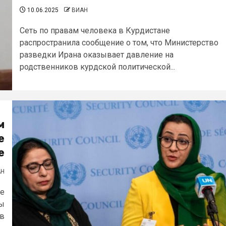
10.06.2025
ВИАН
Сеть по правам человека в Курдистане
распространила сообщение о том, что Министерство
разведки Ирана оказывает давление на
родственников курдской политической...
м
е
е
АН
е
ны
 в