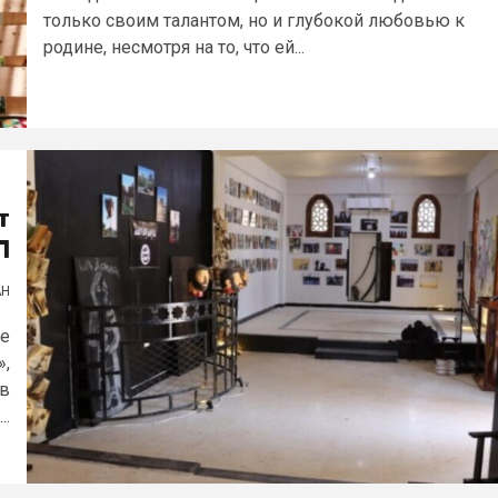
только своим талантом, но и глубокой любовью к
родине, несмотря на то, что ей...
т
Л
АН
де
»,
ов
..