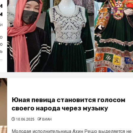
и
м
АН
ую
но
ть
..
Юная певица становится голосом
своего народа через музыку
10.06.2025
ВИАН
Молодая исполнительница Ахин Решо выделяется не