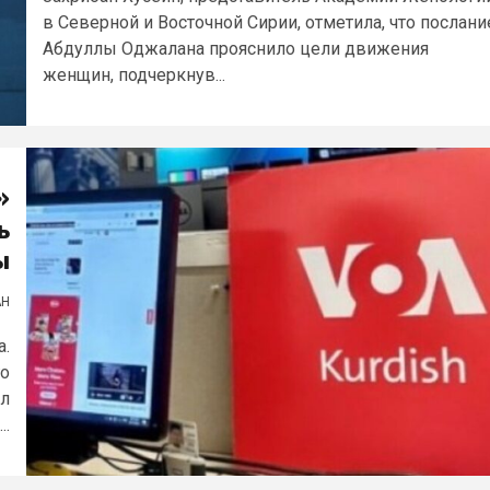
в Северной и Восточной Сирии, отметила, что послани
Абдуллы Оджалана прояснило цели движения
женщин, подчеркнув...
»
ь
ы
АН
а.
го
ал
..