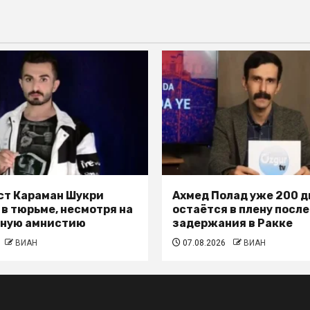
т Караман Шукри
Ахмед Полад уже 200 д
 в тюрьме, несмотря на
остаётся в плену после
ьную амнистию
задержания в Ракке
ВИАН
07.08.2026
ВИАН