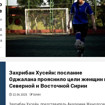
о
е
АН
нд
ин
на
..
Захрибан Хусейн: послание
Оджалана прояснило цели женщин 
Северной и Восточной Сирии
22.06.2025
ВИАН
Захрибан Хусейн, представитель Академии Женологи