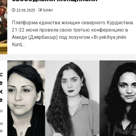
22.06.2025
ВИАН
Платформа единства женщин северного Курдистана
21-22 июня провела свою третью конференцию в
Амеде (Диярбакыр) под лозунгом «Bi yekîtiya jinên
Kurd,...
:
е
к
е
АН
ен
ое